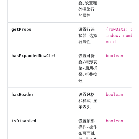
叠,设置额
外渲染行
的属性
getProps
设置行选
(rowData: obj
择器-选择
index: number
器属性
void
hasExpandedRowCtrl
设置可折
boolean
叠/树形表
格-启用折
叠,折叠按
钮
hasHeader
设置风格
boolean
和样式-显
示表头
isDisabled
设置顶部
boolean
操作-操作
条页面跳