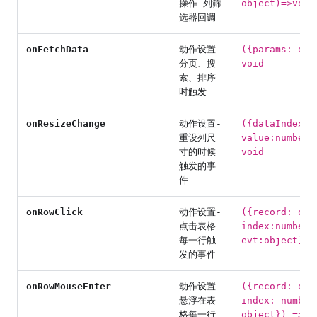
操作-列筛
object)=>void
选器回调
onFetchData
动作设置-
({params: obj
分页、搜
void
索、排序
时触发
onResizeChange
动作设置-
({dataIndex: 
重设列尺
value:number}
寸的时候
void
触发的事
件
onRowClick
动作设置-
({record: obj
点击表格
index:number,
每一行触
evt:object}) 
发的事件
onRowMouseEnter
动作设置-
({record: obj
悬浮在表
index: number
格每一行
object}) => v