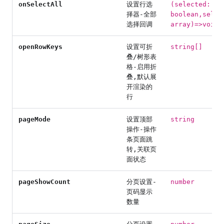
onSelectAll
设置行选
(selected:
择器-全部
boolean,selec
选择回调
array)=>void
openRowKeys
设置可折
string[]
叠/树形表
格-启用折
叠,默认展
开渲染的
行
pageMode
设置顶部
string
操作-操作
条页面跳
转,关联页
面状态
pageShowCount
分页设置-
number
页码显示
数量