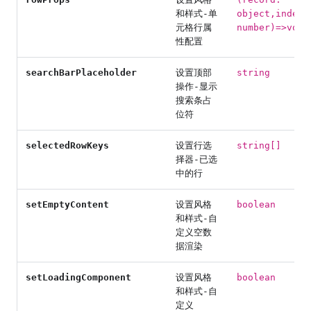
和样式-单
object,index:
元格行属
number)=>void
性配置
searchBarPlaceholder
设置顶部
string
操作-显示
搜索条占
位符
selectedRowKeys
设置行选
string[]
择器-已选
中的行
setEmptyContent
设置风格
boolean
和样式-自
定义空数
据渲染
setLoadingComponent
设置风格
boolean
和样式-自
定义