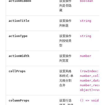
actionHidden
设置操作
boolean
列是否隐
藏
actionTitle
设置操作
string
列标题
actionType
设置操作
string
列按钮类
型
actionWidth
设置操作
number
列宽度
cellProps
设置风格
(rowIndex:
和样式-单
number,colInd
元格分割
number,dataIn
合并
number,record
object)=>void
columnProps
设置行选
() => void