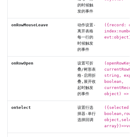
的时候触
发的事件
onRowMouseLeave
动作设置-
({record: obj
离开表格
index:number,
每一行的
evt:object}) 
时候触发
的事件
onRowOpen
设置可折
(openRowKeys:
叠/树形表
currentRowKey
格-启用折
string, expan
叠,展开收
boolean,
起时触发
currentRecord
的事件
object) => vo
onSelect
设置行选
({selected:
择器-单行
boolean,rowDa
选择回调
object,select
array})=>void