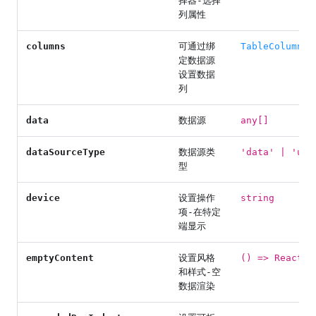
择器-选择
列属性
columns
可通过绑
TableColumn[]
定数据源
设置数据
列
data
数据源
any[]
dataSourceType
数据源类
'data' | 'url
型
device
设置操作
string
项-在特定
端显示
emptyContent
设置风格
() => ReactNo
和样式-空
数据渲染