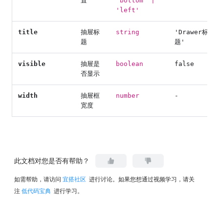
置
'bottom' |
'left'
title
抽屉标
string
'Drawer标
题
题'
visible
抽屉是
boolean
false
否显示
width
抽屉框
number
-
宽度
此文档对您是否有帮助？
如需帮助，请访问
宜搭社区
进行讨论。如果您想通过视频学习，请关
注
低代码宝典
进行学习。