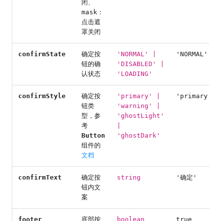
闭、
mask：
点击遮
罩关闭
confirmState
确定按
'NORMAL' |
'NORMAL'
钮的确
'DISABLED' |
认状态
'LOADING'
confirmStyle
确定按
'primary' |
'primary'
钮类
'warning' |
型，参
'ghostLight'
考
|
Button
'ghostDark'
组件的
文档
confirmText
确定按
string
'确定'
钮内文
案
footer
底部按
boolean
true