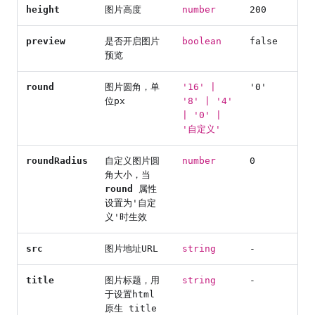
height
图片高度
number
200
preview
是否开启图片
boolean
false
预览
round
图片圆角，单
'16' |
'0'
位px
'8' | '4'
| '0' |
'自定义'
roundRadius
自定义图片圆
number
0
角大小，当
round
属性
设置为'自定
义'时生效
src
图片地址URL
string
-
title
图片标题，用
string
-
于设置html
原生 title