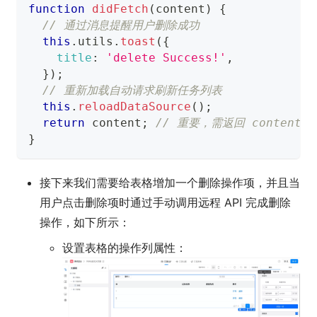
function
didFetch
(
content
)
{
// 通过消息提醒用户删除成功
this
.
utils
.
toast
(
{
title
:
'delete Success!'
,
}
)
;
// 重新加载自动请求刷新任务列表
this
.
reloadDataSource
(
)
;
return
 content
;
// 重要，需返回 content
}
接下来我们需要给表格增加一个删除操作项，并且当
用户点击删除项时通过手动调用远程 API 完成删除
操作，如下所示：
设置表格的操作列属性：