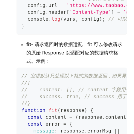
  config
.
url
=
'https://www.taobao.co
  config
.
header
[
'Content-Type'
]
=
'ap
console
.
log
(
vars
,
 config
)
;
// 可以
}
fit
- 请求返回时的数据适配，fit 可以修改请求
的原始 Response 以适配对应的数据请求格
式。示例：
// 宜搭默认只处理以下格式的数据返回，如果异步接
//{
//    content: [], // content 
//    success: true, // success 
//}
function
fit
(
response
)
{
const
 content 
=
(
response
.
content
!
const
 error 
=
{
message
:
 response
.
errorMsg
||