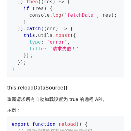
}
)
.
then
(
(
res
)
=>
{
if
(
res
)
{
console
.
log
(
'fetchData'
,
 res
)
;
}
}
)
.
catch
(
(
err
)
=>
{
this
.
utils
.
toast
(
{
type
:
'error'
,
title
:
'请求失败！'
}
)
；
}
)
;
}
this.reloadDataSource()
重新请求所有自动加载设置为 true 的远程 API。
示例：
export
function
reload
(
)
{
// 重新请求所有初始的数据源请求