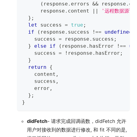
(
response
.
errors
&&
 response
.
er
      response
.
content
||
'远程数据源请求出
}
;
let
 success 
=
true
;
if
(
response
.
success
!==
undefined
)
    success 
=
 response
.
success
;
}
else
if
(
response
.
hasError
!==
un
    success 
=
!
response
.
hasError
;
}
return
{
    content
,
    success
,
    error
,
}
;
}
didFetch
- 请求完成回调函数，didFetch 允许
用户对接收到的数据进行修改, 和 fit 不同的是,