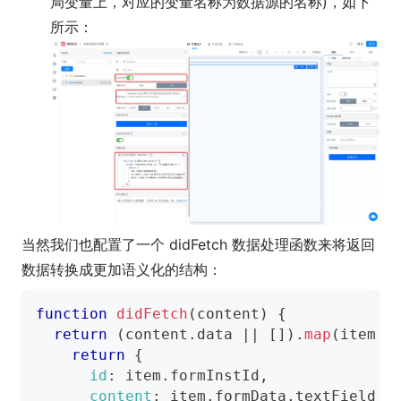
局变量上，对应的变量名称为数据源的名称)，如下
所示：
当然我们也配置了一个 didFetch 数据处理函数来将返回
数据转换成更加语义化的结构：
function
didFetch
(
content
)
{
return
(
content
.
data
||
[
]
)
.
map
(
item
=
return
{
id
:
 item
.
formInstId
,
content
:
 item
.
formData
.
textField_k