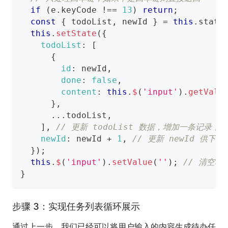
if
(
e
.
keyCode
!==
13
)
return
;
const
{
 todoList
,
 newId 
}
=
this
.
state
this
.
setState
(
{
todoList
:
[
{
id
:
 newId
,
done
:
false
,
content
:
this
.
$
(
'input'
)
.
getValu
}
,
...
todoList
,
]
,
// 更新 todoList 数据，增加一条记录
newId
:
 newId 
+
1
,
// 更新 newId 供下
}
)
;
this
.
$
(
'input'
)
.
setValue
(
''
)
;
// 清空
}
步骤 3：实现任务列表循环展示
通过上一步，我们已经可以将用户输入的内容生成待办任