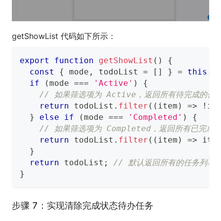
getShowList 代码如下所示：
export
function
getShowList
(
)
{
const
{
 mode
,
 todoList 
=
[
]
}
=
this
.
s
if
(
mode 
===
'Active'
)
{
// 如果筛选项为 Active，返回所有待完成的任
return
 todoList
.
filter
(
(
item
)
=>
!
it
}
else
if
(
mode 
===
'Completed'
)
{
// 如果筛选项为 Completed，返回所有已完成
return
 todoList
.
filter
(
(
item
)
=>
 ite
}
return
 todoList
;
// 默认返回所有的任务列表
}
步骤 7：实现清除完成状态待办任务