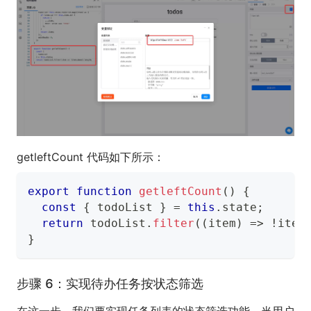
getleftCount 代码如下所示：
export
function
getleftCount
(
)
{
const
{
 todoList 
}
=
this
.
state
;
return
 todoList
.
filter
(
(
item
)
=>
!
item
}
步骤 6：实现待办任务按状态筛选