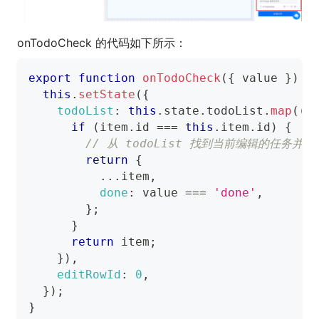
onTodoCheck 的代码如下所示：
export
function
onTodoCheck
(
{
 value 
}
)
{
this
.
setState
(
{
todoList
:
this
.
state
.
todoList
.
map
(
(
i
if
(
item
.
id
===
this
.
item
.
id
)
{
// 从 todoList 找到当前编辑的任务并
return
{
...
item
,
done
:
 value 
===
'done'
,
}
;
}
return
 item
;
}
)
,
editRowId
:
0
,
}
)
;
}