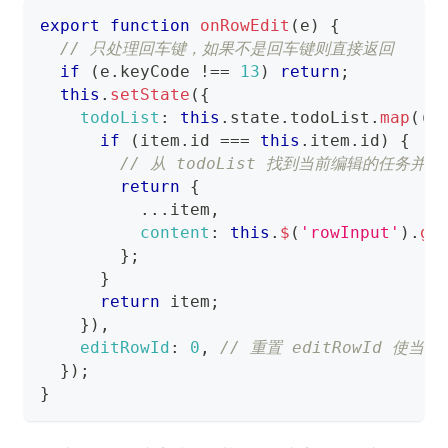
export
function
onRowEdit
(
e
)
{
// 只处理回车键，如果不是回车键则直接返回
if
(
e
.
keyCode
!==
13
)
return
;
this
.
setState
(
{
todoList
:
this
.
state
.
todoList
.
map
(
(
i
if
(
item
.
id
===
this
.
item
.
id
)
{
// 从 todoList 找到当前编辑的任务并
return
{
...
item
,
content
:
this
.
$
(
'rowInput'
)
.
ge
}
;
}
return
 item
;
}
)
,
editRowId
:
0
,
// 重置 editRowId 使
}
)
;
}