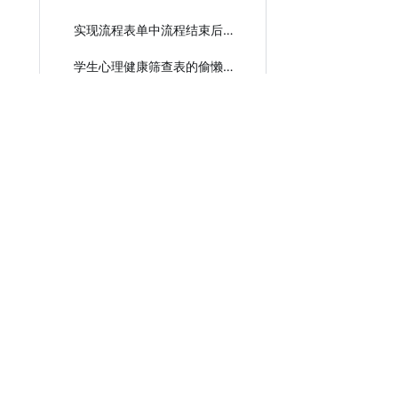
实现流程表单中流程结束后可修改表单数据
学生心理健康筛查表的偷懒实现教程
两个月内不允许再次提交
子表跨应用数据联动实现搜索
商品入库自动生成序列号
获取指定成员一级领导
子表单复制插入功能
表单中如何将数值转成英文？
员工信息收集数据统计
宜搭子表单值重复校验
给子表单成员组件选取的员工发送消息通知
Copyrigh