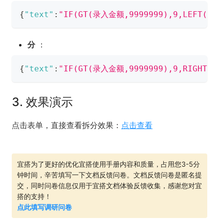
{
"text"
:
"IF(GT(​录入金额​,9999999),9,LEFT(AR
分
：
{
"text"
:
"IF(GT(​录入金额​,9999999),9,RIGHT(L
3. 效果演示
点击表单，直接查看拆分效果：
点击查看
宜搭为了更好的优化宜搭使用手册内容和质量，占用您3-5分
钟时间，辛苦填写一下文档反馈问卷。文档反馈问卷是匿名提
交，同时问卷信息仅用于宜搭文档体验反馈收集，感谢您对宜
搭的支持！
点此填写调研问卷