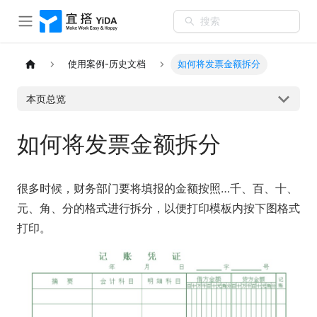
搜索
使用案例-历史文档
如何将发票金额拆分
本页总览
如何将发票金额拆分
很多时候，财务部门要将填报的金额按照…千、百、十、
元、角、分的格式进行拆分，以便打印模板内按下图格式
打印。