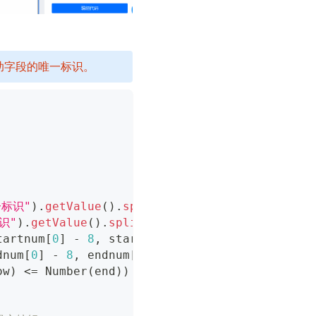
助字段的唯一标识。
标识"
)
.
getValue
(
)
.
split
(
":"
)
;
//获取开始时间
识"
)
.
getValue
(
)
.
split
(
":"
)
;
//获取截止时间
tartnum
[
0
]
-
8
,
 startnum
[
1
]
,
 startnum
[
2
]
)
)
;
//
dnum
[
0
]
-
8
,
 endnum
[
1
]
,
 endnum
[
2
]
)
)
;
//结束时间
ow
)
<=
Number
(
end
)
)
{