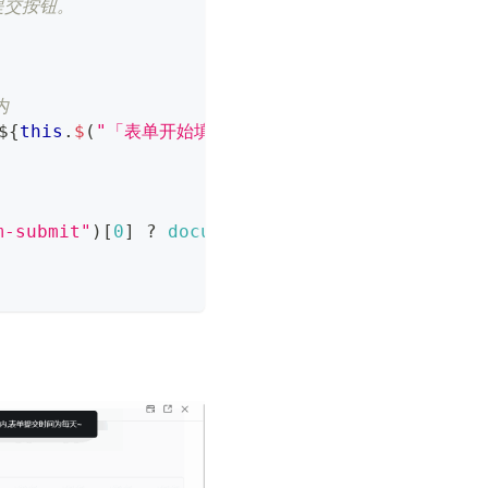
提交按钮。
内
${
this
.
$
(
"「表单开始填写时间」的唯一标识"
)
.
getValue
m-submit"
)
[
0
]
?
document
.
getElementsByClassNa