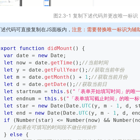
图2.3-1 复制下述代码并更改唯一标识
下述代码可直接复制在JS面板内，
注意：需要替换唯一标识为辅
export
function
didMount
(
)
{
var
 date 
=
new
Date
;
let
 now 
=
 date
.
getTime
(
)
;
//当前时间
let
 y 
=
 date
.
getFullYear
(
)
;
//获取当前年份
let
 m 
=
 date
.
getMonth
(
)
+
1
;
//获取当前月份
let
 d 
=
 date
.
getDate
(
)
;
//获取当前日
let
 startnum 
=
this
.
$
(
"「表单开始填写时间」的唯一
let
 endnum 
=
this
.
$
(
"「表单填写截止时间」的唯一标
let
 star 
=
new
Date
(
Date
.
UTC
(
y
,
 m 
-
1
,
 d
,
 s
let
 end 
=
new
Date
(
Date
.
UTC
(
y
,
 m 
-
1
,
 d
,
 en
if
(
Number
(
star
)
<=
Number
(
now
)
&&
Number
(
n
//如果在可填写的时间段不做任何操作
}
else
{