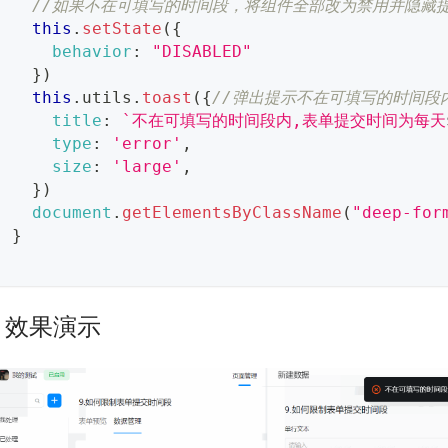
//如果不在可填写的时间段，将组件全部改为禁用并隐藏
this
.
setState
(
{
behavior
:
"DISABLED"
}
)
this
.
utils
.
toast
(
{
//弹出提示不在可填写的时间段
title
:
`
不在可填写的时间段内,表单提交时间为每天
type
:
'error'
,
size
:
'large'
,
}
)
document
.
getElementsByClassName
(
"deep-for
}
}
. 效果演示