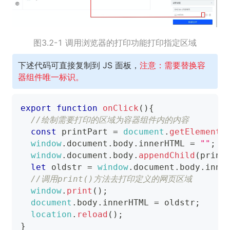
图3.2-1 调用浏览器的打印功能打印指定区域
下述代码可直接复制到 JS 面板，
注意：需要替换容
器组件唯一标识。
export
function
onClick
(
)
{
//绘制需要打印的区域为容器组件内的内容
const
 printPart 
=
document
.
getElementB
window
.
document
.
body
.
innerHTML
=
""
;
window
.
document
.
body
.
appendChild
(
print
let
 oldstr 
=
window
.
document
.
body
.
inne
//调用print()方法去打印定义的网页区域
window
.
print
(
)
;
document
.
body
.
innerHTML
=
 oldstr
;
location
.
reload
(
)
;
}