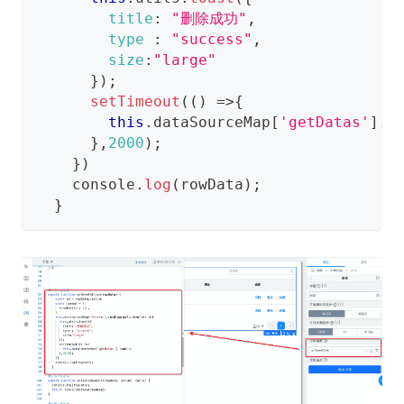
title
:
"删除成功"
,
type
:
"success"
,
size
:
"large"
}
)
;
setTimeout
(
(
)
=>
{
this
.
dataSourceMap
[
'getDatas'
]
.
l
}
,
2000
)
;
}
)
console
.
log
(
rowData
)
;
}