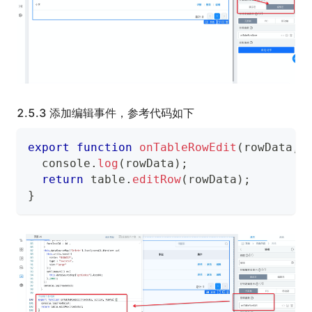
2.5.3 添加编辑事件，参考代码如下
export
function
onTableRowEdit
(
rowData
,
 
console
.
log
(
rowData
)
;
return
 table
.
editRow
(
rowData
)
;
}