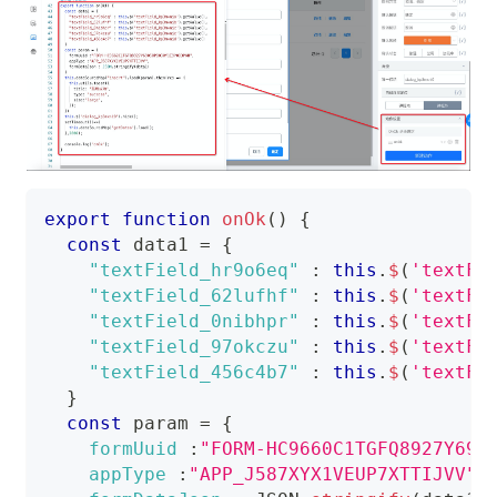
export
function
onOk
(
)
{
const
 data1 
=
{
"textField_hr9o6eq"
:
this
.
$
(
'textFi
"textField_62lufhf"
:
this
.
$
(
'textFi
"textField_0nibhpr"
:
this
.
$
(
'textFi
"textField_97okczu"
:
this
.
$
(
'textFi
"textField_456c4b7"
:
this
.
$
(
'textFi
}
const
 param 
=
{
formUuid
:
"FORM-HC9660C1TGFQ8927Y690
appType
:
"APP_J587XYX1VEUP7XTTIJVV"
,