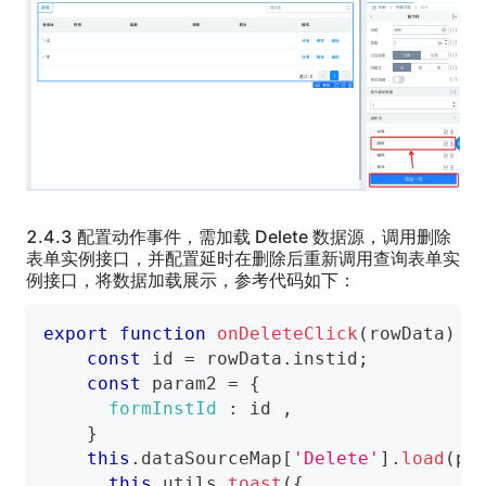
2.4.3 配置动作事件，需加载 Delete 数据源，调用删除
表单实例接口，并配置延时在删除后重新调用查询表单实
例接口，将数据加载展示，参考代码如下：
export
function
onDeleteClick
(
rowData
)
{
const
 id 
=
 rowData
.
instid
;
const
 param2 
=
{
formInstId
:
 id 
,
}
this
.
dataSourceMap
[
'Delete'
]
.
load
(
pa
this
.
utils
.
toast
(
{