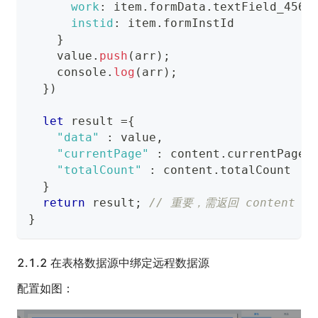
work
:
 item
.
formData
.
textField_456c
instid
:
 item
.
formInstId
}
    value
.
push
(
arr
)
;
console
.
log
(
arr
)
;
}
)
let
 result 
=
{
"data"
:
 value
,
"currentPage"
:
 content
.
currentPage
,
"totalCount"
:
 content
.
totalCount
}
return
 result
;
// 重要，需返回 content
}
2.1.2 在表格数据源中绑定远程数据源
配置如图：