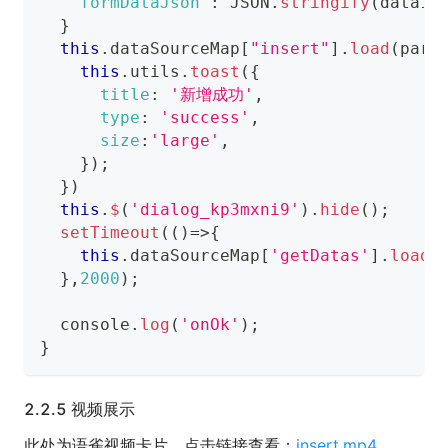
formDataJson
:
JSON
.
stringify
(
data1
)
}
this
.
dataSourceMap
[
"insert"
]
.
load
(
para
this
.
utils
.
toast
(
{
title
:
'新增成功'
,
type
:
'success'
,
size
:
'large'
,
}
)
;
}
)
this
.
$
(
'dialog_kp3mxni9'
)
.
hide
(
)
;
setTimeout
(
(
)
=>
{
this
.
dataSourceMap
[
'getDatas'
]
.
load
(
}
,
2000
)
;
console
.
log
(
'onOk'
)
;
}
2.2.5 视频展示
此处为语雀视频卡片，点击链接查看：
insert.mp4