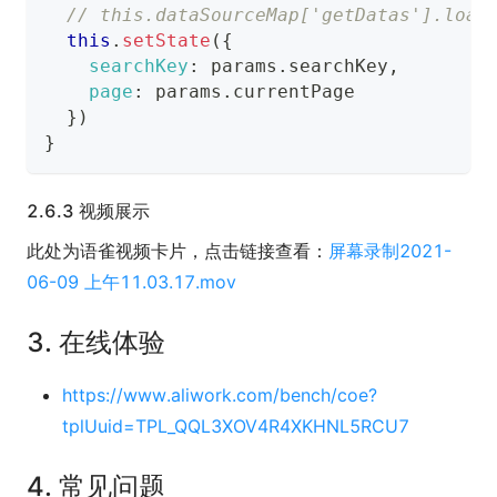
// this.dataSourceMap['getDatas'].load
this
.
setState
(
{
searchKey
:
 params
.
searchKey
,
page
:
 params
.
currentPage
}
)
}
2.6.3 视频展示
此处为语雀视频卡片，点击链接查看：
屏幕录制2021-
06-09 上午11.03.17.mov
3. 在线体验
https://www.aliwork.com/bench/coe?
tplUuid=TPL_QQL3XOV4R4XKHNL5RCU7
4. 常见问题