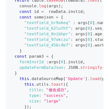
return
 table
.
saveRow
(
rowData
)
.
then
(
(
..
console
.
log
(
args
)
;
const
 id 
=
  rowData
.
instid
;
const
 somejson 
=
{
"textField_hr9o6eq"
:
 args
[
0
]
.
name
"textField_62lufhf"
:
 args
[
0
]
.
sex
,
"textField_0nibhpr"
:
 args
[
0
]
.
age
,
"textField_97okczu"
:
 args
[
0
]
.
study
"textField_456c4b7"
:
 args
[
0
]
.
work
}
const
 param3 
=
{
formInstId
:
args
[
0
]
.
instid
,
updateFormDataJson
:
JSON
.
stringify
(
s
}
this
.
dataSourceMap
[
'Update'
]
.
load
(
pa
this
.
utils
.
toast
(
{
title
:
"修改成功"
,
type
:
"success"
,
size
:
"large"
}
)
;