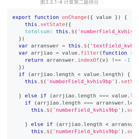
图3.3.1-4 计算第二题得分
export
function
onChange
(
{
 value 
}
)
{
this
.
setState
(
{
totalsum
:
this
.
$
(
'numberField_kvhis9
}
)
var
 arranswer 
=
this
.
$
(
'textField_kvhi
var
 arrjiao 
=
 value
.
filter
(
function
(
v
return
 arranswer
.
indexOf
(
v
)
!==
-
1
}
)
if
(
arrjiao
.
length
<
 value
.
length
)
{
this
.
$
(
'numberField_kvhis9bp'
)
.
setVa
}
else
if
(
arrjiao
.
length
===
 value
.
le
if
(
arrjiao
.
length
===
 arranswer
.
len
this
.
$
(
'numberField_kvhis9bp'
)
.
set
}
else
if
(
arrjiao
.
length
<
 arranswe
this
.
$
(
'numberField_kvhis9bp'
)
.
set