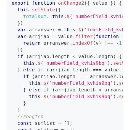
export
function
onChange2
(
{
 value 
}
)
{
this
.
setState
(
{
totalsum
:
this
.
$
(
'numberField_kvhis9
}
)
var
 arranswer 
=
this
.
$
(
'textField_kvhi
var
 arrjiao 
=
 value
.
filter
(
function
(
v
return
 arranswer
.
indexOf
(
v
)
!==
-
1
}
)
if
(
arrjiao
.
length
<
 value
.
length
)
{
this
.
$
(
'numberField_kvhis9bq'
)
.
setVa
}
else
if
(
arrjiao
.
length
===
 value
.
le
if
(
arrjiao
.
length
===
 arranswer
.
len
this
.
$
(
'numberField_kvhis9bq'
)
.
set
}
else
if
(
arrjiao
.
length
<
 arranswe
this
.
$
(
'numberField_kvhis9bq'
)
.
set
}
}
//zongfen
const
 sumlist 
=
[
]
;
const
 totalsum 
=
[
]
;