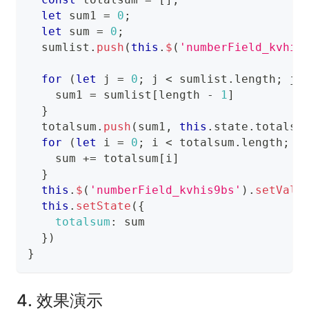
let
 sum1 
=
0
;
let
 sum 
=
0
;
  sumlist
.
push
(
this
.
$
(
'numberField_kvhis
for
(
let
 j 
=
0
;
 j 
<
 sumlist
.
length
;
 j
+
    sum1 
=
 sumlist
[
length 
-
1
]
}
  totalsum
.
push
(
sum1
,
this
.
state
.
totalsu
for
(
let
 i 
=
0
;
 i 
<
 totalsum
.
length
;
 i
    sum 
+=
 totalsum
[
i
]
}
this
.
$
(
'numberField_kvhis9bs'
)
.
setValu
this
.
setState
(
{
totalsum
:
 sum
}
)
}
4. 效果演示