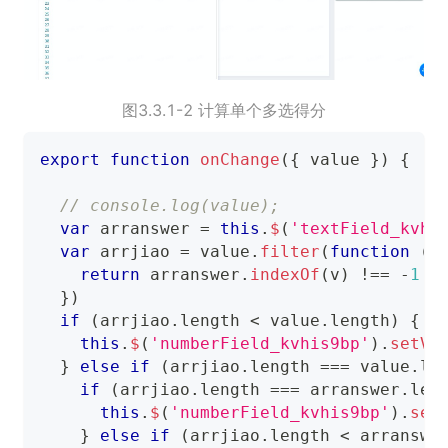
图3.3.1-2 计算单个多选得分
export
function
onChange
(
{
 value 
}
)
{
// console.log(value);
var
 arranswer 
=
this
.
$
(
'textField_kvhi
var
 arrjiao 
=
 value
.
filter
(
function
(
v
return
 arranswer
.
indexOf
(
v
)
!==
-
1
}
)
if
(
arrjiao
.
length
<
 value
.
length
)
{
this
.
$
(
'numberField_kvhis9bp'
)
.
setVa
}
else
if
(
arrjiao
.
length
===
 value
.
le
if
(
arrjiao
.
length
===
 arranswer
.
len
this
.
$
(
'numberField_kvhis9bp'
)
.
set
}
else
if
(
arrjiao
.
length
<
 arranswe