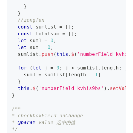
}
}
//zongfen
const
 sumlist 
=
[
]
;
const
 totalsum 
=
[
]
;
let
 sum1 
=
0
;
let
 sum 
=
0
;
  sumlist
.
push
(
this
.
$
(
'numberField_kvhis
for
(
let
 j 
=
0
;
 j 
<
 sumlist
.
length
;
 j
+
    sum1 
=
 sumlist
[
length 
-
1
]
}
this
.
$
(
'numberField_kvhis9bs'
)
.
setValu
}
/**
* checkboxField onChange
* 
@param
value
 选中的值
*/