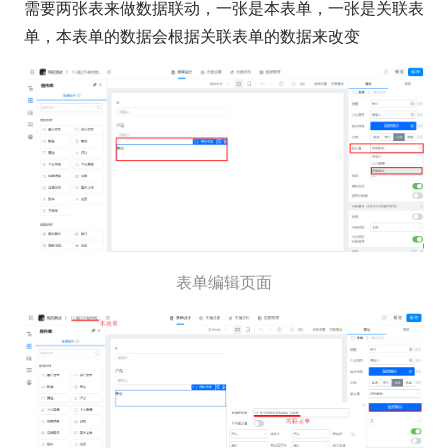
需要两张表来做数据联动，一张是本表单，一张是关联表
单，本表单的数据会根据关联表单的数据来改变
表单编辑页面