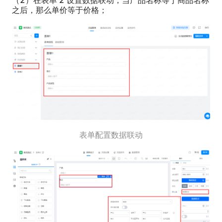
（2）在表单 2 设置数据联动，当产品名称等于商品名称
之后，那么单价等于价格；
表单配置数据联动