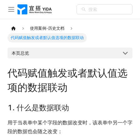
搜索
使用案例-历史文档
代码赋值触发或者默认值选项的数据联动
本页总览
代码赋值触发或者默认值选
项的数据联动
1. 什么是数据联动
用于当表单中某个字段的数据改变时，该表单中另一个字
段的数据也会随之改变；