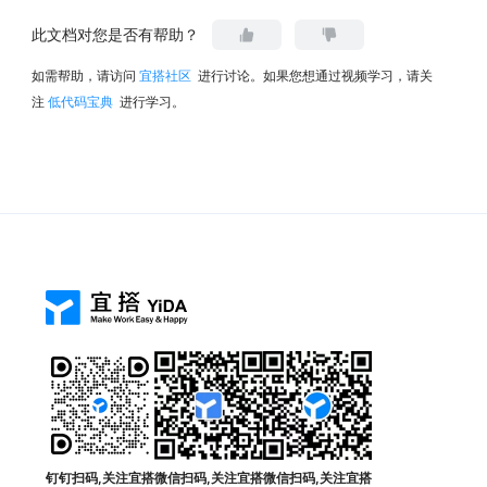
此文档对您是否有帮助？
如需帮助，请访问
宜搭社区
进行讨论。如果您想通过视频学习，请关
注
低代码宝典
进行学习。
钉钉扫码,关注宜搭
微信扫码,关注宜搭
微信扫码,关注宜搭