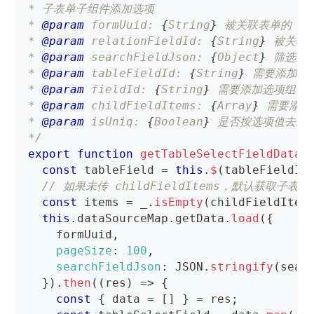
* 子表单子组件添加选项
* 
@param
 formUuid: 
{
String
}
 被关联表单的 for
* 
@param
 relationFieldId: 
{
String
}
 被关联
* 
@param
 searchFieldJson: 
{
Object
}
 筛选条
* 
@param
 tableFieldId: 
{
String
}
 需要添加选
* 
@param
 fieldId: 
{
String
}
 需要添加选项组件
* 
@param
 childFieldItems: 
{
Array
}
 需要添
* 
@param
 isUniq: 
{
Boolean
}
 是否按选项值去重
*/
export
function
getTableSelectFieldDataS
const
 tableField 
=
this
.
$
(
tableFieldId
// 如果未传 childFieldItems，默认获取子表
const
 items 
=
 _
.
isEmpty
(
childFieldItem
this
.
dataSourceMap
.
getData
.
load
(
{
    formUuid
,
pageSize
:
100
,
searchFieldJson
:
JSON
.
stringify
(
sear
}
)
.
then
(
(
res
)
=>
{
const
{
 data 
=
[
]
}
=
 res
;