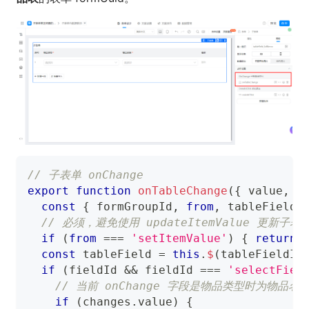
// 子表单 onChange
export
function
onTableChange
(
{
 value
,
 e
const
{
 formGroupId
,
from
,
 tableFieldI
// 必须，避免使用 updateItemValue 更新子
if
(
from
===
'setItemValue'
)
{
return
;
const
 tableField 
=
this
.
$
(
tableFieldId
if
(
fieldId 
&&
 fieldId 
===
'selectFiel
// 当前 onChange 字段是物品类型时为物品名
if
(
changes
.
value
)
{