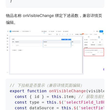
}
物品名称 onVisibleChange 绑定下述函数，兼容详情页
编辑。
// 下拉框是否显示（兼容详情页面编辑）
export
function
onVisibleChange
(
visible
)
const
{
 id 
}
=
this
.
item
;
// 获取当前行
const
 type 
=
this
.
$
(
'selectField_lz88e
const
 dataSource 
=
this
.
$
(
'selectField