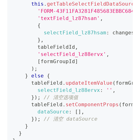
this
.
getTableSelectFieldDataSource
'FORM-43F11FA3281F485683EBBC684C
'textField_lz87hsan'
,
{
selectField_lz87hsam
:
 changes
.
}
,
        tableFieldId
,
'selectField_lz88ervx'
,
[
formGroupId
]
)
;
}
else
{
      tableField
.
updateItemValue
(
formGro
selectField_lz88ervx
:
''
,
}
)
;
// 清空选项值
      tableField
.
setComponentProps
(
formG
dataSource
:
[
]
,
}
)
;
// 清空 dataSource
}
}