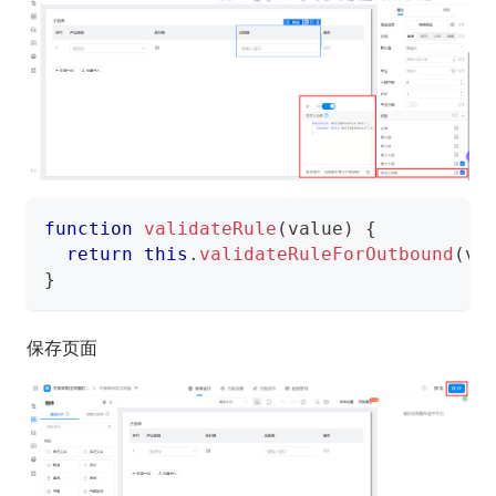
function
validateRule
(
value
)
{
return
this
.
validateRuleForOutbound
(
va
}
保存页面