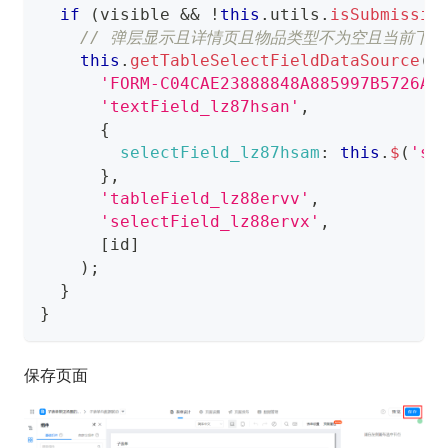
if
(
visible 
&&
!
this
.
utils
.
isSubmissio
// 弹层显示且详情页且物品类型不为空且当前下
this
.
getTableSelectFieldDataSource
(
'FORM-C04CAE23888848A885997B5726AA
'textField_lz87hsan'
,
{
selectField_lz87hsam
:
this
.
$
(
'se
}
,
'tableField_lz88ervv'
,
'selectField_lz88ervx'
,
[
id
]
)
;
}
}
保存页面