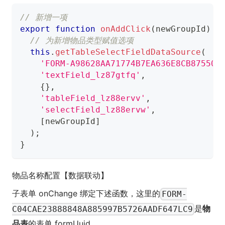
// 新增一项
export
function
onAddClick
(
newGroupId
)
{
// 为新增物品类型赋值选项
this
.
getTableSelectFieldDataSource
(
'FORM-A98628AA71774B7EA636E8CB875508
'textField_lz87gtfq'
,
{
}
,
'tableField_lz88ervv'
,
'selectField_lz88ervw'
,
[
newGroupId
]
)
;
}
物品名称配置【数据联动】
子表单 onChange 绑定下述函数，这里的
FORM-
是
物
C04CAE23888848A885997B5726AADF647LC9
品表
的表单 formUuid。