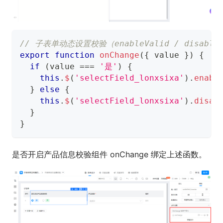
// 子表单动态设置校验（enableValid / disableV
export
function
onChange
(
{
 value 
}
)
{
if
(
value 
===
'是'
)
{
this
.
$
(
'selectField_lonxsixa'
)
.
enabl
}
else
{
this
.
$
(
'selectField_lonxsixa'
)
.
disab
}
}
是否开启产品信息校验组件 onChange 绑定上述函数。