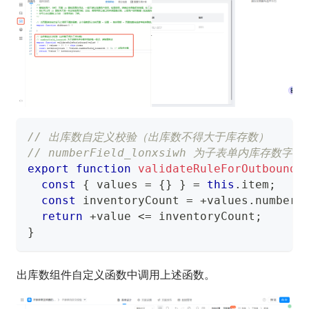
// 出库数自定义校验（出库数不得大于库存数）
// numberField_lonxsiwh 为子表单内库存
export
function
validateRuleForOutbound
(
const
{
 values 
=
{
}
}
=
this
.
item
;
const
 inventoryCount 
=
+
values
.
numberF
return
+
value 
<=
 inventoryCount
;
}
出库数组件自定义函数中调用上述函数。