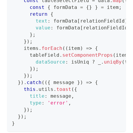
const
 tableSelectField 
=
 data
.
map
(
(
i
const
{
 formData 
=
{
}
}
=
 item
;
return
{
text
:
 formData
[
relationFieldId
]
,
value
:
 formData
[
relationFieldId
]
}
;
}
)
;
    items
.
forEach
(
(
item
)
=>
{
      tableField
.
setComponentProps
(
item
,
dataSource
:
 isUniq 
?
 _
.
uniqBy
(
ta
}
)
;
}
)
;
}
)
.
catch
(
(
{
 message 
}
)
=>
{
this
.
utils
.
toast
(
{
title
:
 message
,
type
:
'error'
,
}
)
;
}
)
;
}