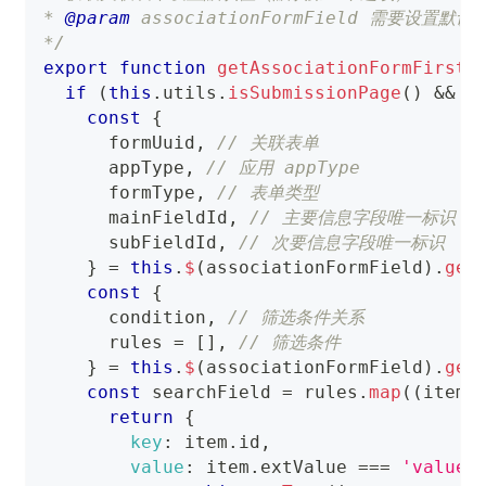
* 
@param
associationFormField
 需要设置默认
*/
export
function
getAssociationFormFirstD
if
(
this
.
utils
.
isSubmissionPage
(
)
&&
 a
const
{
      formUuid
,
// 关联表单
      appType
,
// 应用 appType
      formType
,
// 表单类型
      mainFieldId
,
// 主要信息字段唯一标识
      subFieldId
,
// 次要信息字段唯一标识
}
=
this
.
$
(
associationFormField
)
.
get
const
{
      condition
,
// 筛选条件关系
      rules 
=
[
]
,
// 筛选条件
}
=
this
.
$
(
associationFormField
)
.
get
const
 searchField 
=
 rules
.
map
(
(
item
)
return
{
key
:
 item
.
id
,
value
:
 item
.
extValue
===
'value'