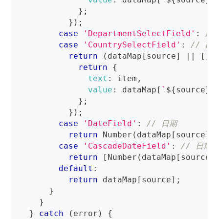
}
;
}
)
;
case
'DepartmentSelectField'
:
//
case
'CountrySelectField'
:
// 国
return
(
dataMap
[
source
]
||
[
]
)
return
{
text
:
 item
,
value
:
 dataMap
[
`
${
source
}
_
}
;
}
)
;
case
'DateField'
:
// 日期
return
Number
(
dataMap
[
source
]
)
case
'CascadeDateField'
:
// 日期
return
[
Number
(
dataMap
[
source
]
default
:
return
 dataMap
[
source
]
;
}
}
}
catch
(
error
)
{