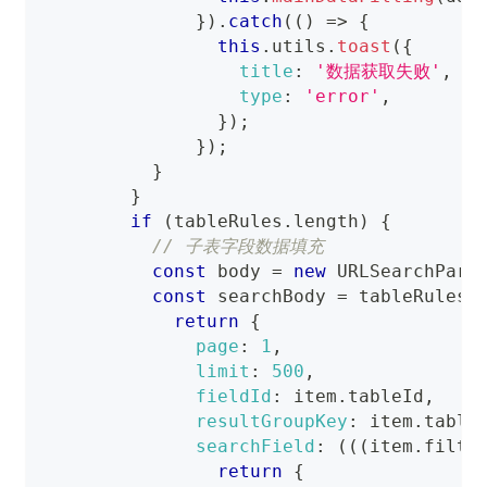
}
)
.
catch
(
(
)
=>
{
this
.
utils
.
toast
(
{
title
:
'数据获取失败'
,
type
:
'error'
,
}
)
;
}
)
;
}
}
if
(
tableRules
.
length
)
{
// 子表字段数据填充
const
 body 
=
new
URLSearchPara
const
 searchBody 
=
 tableRules
.
return
{
page
:
1
,
limit
:
500
,
fieldId
:
 item
.
tableId
,
resultGroupKey
:
 item
.
table
searchField
:
(
(
(
item
.
filte
return
{