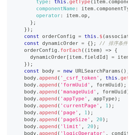
type
:
this
.
getType
(
item
.
componen
componentName
:
 item
.
componentTyp
operator
:
 item
.
op
,
}
;
}
)
;
const
 orderConfig 
=
this
.
$
(
associati
const
 dynamicOrder 
=
{
}
;
// 排序条件
    orderConfig
.
forEach
(
(
item
)
=>
{
      dynamicOrder
[
item
.
fieldId
]
=
 item
.
}
)
;
const
 body 
=
new
URLSearchParams
(
)
;
    body
.
append
(
'_csrf_token'
,
this
.
getC
    body
.
append
(
'formUuid'
,
 formUuid
)
;
    body
.
append
(
'manageUuid'
,
 formUuid
)
;
    body
.
append
(
'appType'
,
 appType
)
;
    body
.
append
(
'currentPage'
,
1
)
;
    body
.
append
(
'page'
,
1
)
;
    body
.
append
(
'pageSize'
,
20
)
;
    body
.
append
(
'limit'
,
20
)
;
    body
.
append
(
'logicOperator'
,
 conditi