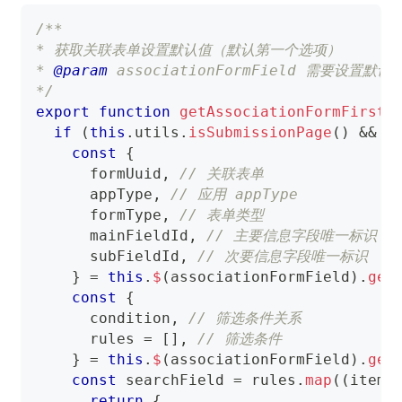
/**
* 获取关联表单设置默认值（默认第一个选项）
* 
@param
associationFormField
 需要设置默认
*/
export
function
getAssociationFormFirstD
if
(
this
.
utils
.
isSubmissionPage
(
)
&&
 a
const
{
      formUuid
,
// 关联表单
      appType
,
// 应用 appType
      formType
,
// 表单类型
      mainFieldId
,
// 主要信息字段唯一标识
      subFieldId
,
// 次要信息字段唯一标识
}
=
this
.
$
(
associationFormField
)
.
get
const
{
      condition
,
// 筛选条件关系
      rules 
=
[
]
,
// 筛选条件
}
=
this
.
$
(
associationFormField
)
.
get
const
 searchField 
=
 rules
.
map
(
(
item
)
return
{