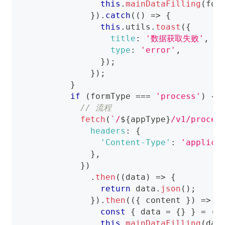
this
.
mainDataFilling
(
for
}
)
.
catch
(
(
)
=>
{
this
.
utils
.
toast
(
{
title
:
'数据获取失败'
,
type
:
'error'
,
}
)
;
}
)
;
}
if
(
formType 
===
'process'
)
{
// 流程
fetch
(
`
/
${
appType
}
/v1/proces
headers
:
{
'Content-Type'
:
'applica
}
,
}
)
.
then
(
(
data
)
=>
{
return
 data
.
json
(
)
;
}
)
.
then
(
(
{
 content 
}
)
=>
{
const
{
 data 
=
{
}
}
=
(
c
this
.
mainDataFilling
(
dat