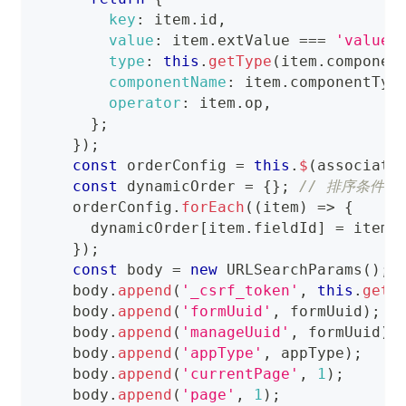
key
:
 item
.
id
,
value
:
 item
.
extValue
===
'value'
type
:
this
.
getType
(
item
.
componen
componentName
:
 item
.
componentTyp
operator
:
 item
.
op
,
}
;
}
)
;
const
 orderConfig 
=
this
.
$
(
associati
const
 dynamicOrder 
=
{
}
;
// 排序条件
    orderConfig
.
forEach
(
(
item
)
=>
{
      dynamicOrder
[
item
.
fieldId
]
=
 item
.
}
)
;
const
 body 
=
new
URLSearchParams
(
)
;
    body
.
append
(
'_csrf_token'
,
this
.
getC
    body
.
append
(
'formUuid'
,
 formUuid
)
;
    body
.
append
(
'manageUuid'
,
 formUuid
)
;
    body
.
append
(
'appType'
,
 appType
)
;
    body
.
append
(
'currentPage'
,
1
)
;
    body
.
append
(
'page'
,
1
)
;