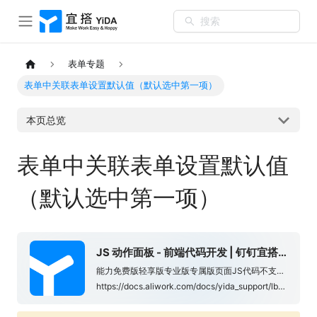
搜索
表单专题
表单中关联表单设置默认值（默认选中第一项）
本页总览
表单中关联表单设置默认值
（默认选中第一项）
JS 动作面板 - 前端代码开发 | 钉钉宜搭·帮助中心
能力免费版轻享版专业版专属版页面JS代码不支持不支持支持支持1. 功能概述用户可以通过宜搭中的「动作面板」去写 JS 代码，从而实现自己的业务逻辑或逻辑判断。通过动作面板，您可以「更加方便的组织和复用代码」、「实现复杂交互」。注意：通过JS面板编写的逻辑一般情况下是不会对历史数据生效的。2. ...
https://docs.aliwork.com/docs/yida_support/lbtl0t/ocmxyv