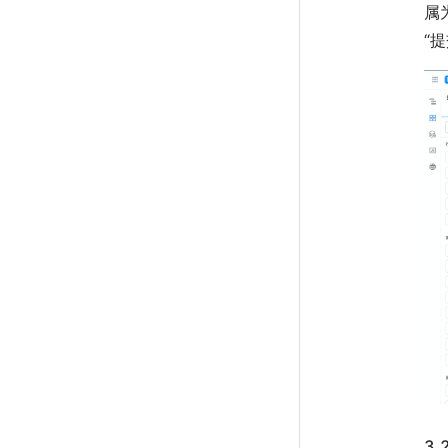
属
“
3.