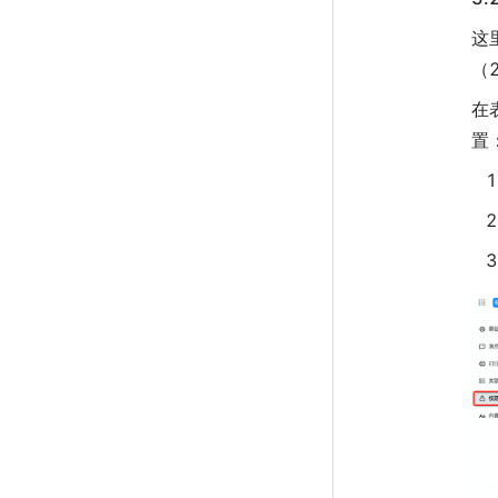
这
（
在
置