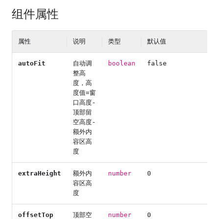
组件属性
属性
说明
类型
默认值
autoFit
自动调
boolean
false
整高
度，高
度值=窗
口高度-
顶部留
空高度-
额外内
容区高
度
extraHeight
额外内
number
0
容区高
度
offsetTop
顶部空
number
0