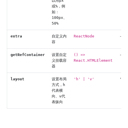
以用px
或%，例
如：
100px、
50%
extra
自定义内
ReactNode
-
容
getRefContainer
设置自定
() =>
-
义挂载容
React.HTMLElement
器
layout
设置布局
'h' | 'v'
'h'
方式，h
代表横
向、v代
表纵向