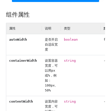
组件属性
属性
说明
类型
默认
autoWidth
是否开启
boolean
fal
自适应宽
度
containerWidth
设置容器
string
-
宽度，可
以用px
或%，例
如：
100px、
50%
contentWidth
设置内容
string
-
宽度，可