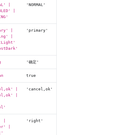
AL' |
'NORMAL'
BLED' |
ING'
ary' |
'primary'
ing' |
tLight'
ostDark'
g
'确定'
an
true
el,ok' |
'cancel,ok'
el,ok' |
|
el'
' |
'right'
er' |
t'