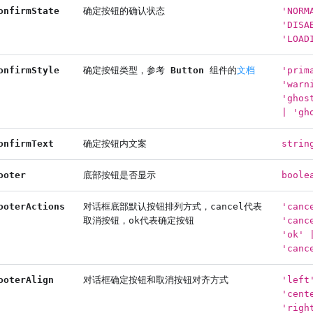
onfirmState
确定按钮的确认状态
'NORM
'DISA
'LOAD
onfirmStyle
确定按钮类型，参考
Button
组件的
文档
'prim
'warn
'ghos
| 'gh
onfirmText
确定按钮内文案
strin
ooter
底部按钮是否显示
boole
ooterActions
对话框底部默认按钮排列方式，cancel代表
'canc
取消按钮，ok代表确定按钮
'canc
'ok' 
'canc
ooterAlign
对话框确定按钮和取消按钮对齐方式
'left
'cent
'righ