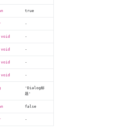
an
true
r
-
 void
-
 void
-
 void
-
 void
-
g
'Dialog标
题'
an
false
r
-