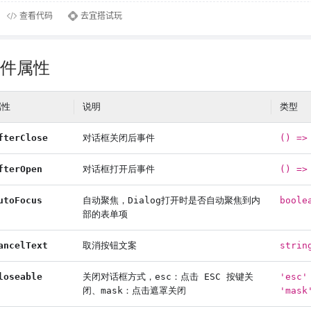
件属性
属性
说明
类型
fterClose
对话框关闭后事件
() =>
fterOpen
对话框打开后事件
() =>
utoFocus
自动聚焦，Dialog打开时是否自动聚焦到内
boole
部的表单项
ancelText
取消按钮文案
strin
loseable
关闭对话框方式，esc：点击 ESC 按键关
'esc'
闭、mask：点击遮罩关闭
'mask