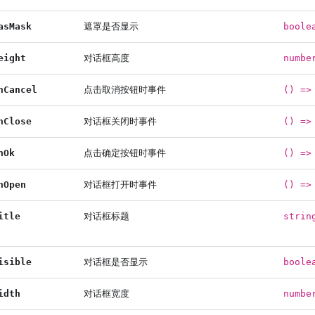
asMask
遮罩是否显示
boole
eight
对话框高度
numbe
nCancel
点击取消按钮时事件
() =>
nClose
对话框关闭时事件
() =>
nOk
点击确定按钮时事件
() =>
nOpen
对话框打开时事件
() =>
itle
对话框标题
strin
isible
对话框是否显示
boole
idth
对话框宽度
numbe