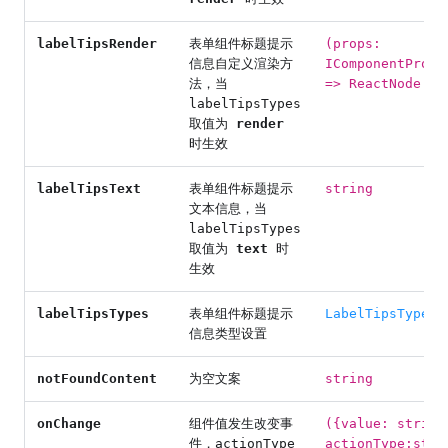
labelTipsRender
表单组件标题提示
(props:
信息自定义渲染方
IComponentProps
法，当
=> ReactNode
labelTipsTypes
取值为
render
时生效
labelTipsText
表单组件标题提示
string
文本信息，当
labelTipsTypes
取值为
text
时
生效
labelTipsTypes
表单组件标题提示
LabelTipsTypes
信息类型设置
notFoundContent
为空文案
string
onChange
组件值发生改变事
({value: string
件，actionType
actionType:stri