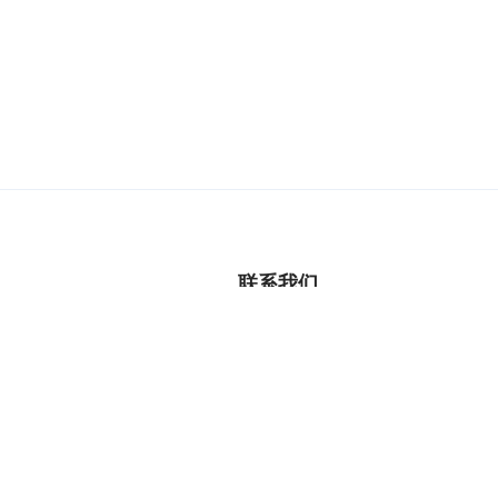
联系我们
售前咨询
技术支持
生态与伙伴
宜搭阿里云官网