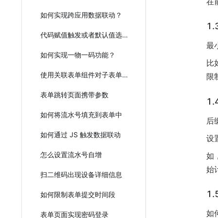
在
如何实现跨应用数据联动？
1
代码赋值触发或者默认值选项的数据联动
最
如何实现一物一码功能？
比
使用关联表单组件对子表单组件进行填充
限
表单跳转页面携带参数
1
如何将流水号填充到表单中
后
如何通过 JS 触发数据联动
设
怎么设置流水号自增
如
始
扫二维码出现设备详细信息
1
如何限制表单提交时间段
如
表单页面实现密码登录