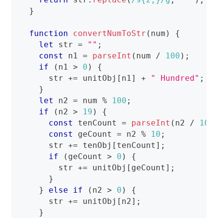
}
function
convertNumToStr
(
num
)
{
let
 str 
=
""
;
const
 n1 
=
parseInt
(
num 
/
100
)
;
if
(
n1 
>
0
)
{
      str 
+=
 unitObj
[
n1
]
+
" Hundred"
;
}
let
 n2 
=
 num 
%
100
;
if
(
n2 
>
19
)
{
const
 tenCount 
=
parseInt
(
n2 
/
10
)
const
 geCount 
=
 n2 
%
10
;
      str 
+=
 tenObj
[
tenCount
]
;
if
(
geCount 
>
0
)
{
        str 
+=
 unitObj
[
geCount
]
;
}
}
else
if
(
n2 
>
0
)
{
      str 
+=
 unitObj
[
n2
]
;
}