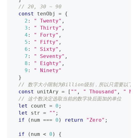
// 20, 30 ~ 90
const
 tenObj 
=
{
2
:
" Twenty"
,
3
:
" Thirty"
,
4
:
" Forty"
,
5
:
" Fifty"
,
6
:
" Sixty"
,
7
:
" Seventy"
,
8
:
" Eighty"
,
9
:
" Ninety"
}
// 数字大小限制为Billion级别，所以只需要以下
const
 unitAry 
=
[
""
,
" Thousand"
,
" Mi
// 这个数决定选取当前的数字块后面加的单位
let
 count 
=
0
;
let
 str 
=
""
;
if
(
num 
===
0
)
return
"Zero"
;
if
(
num 
<
0
)
{