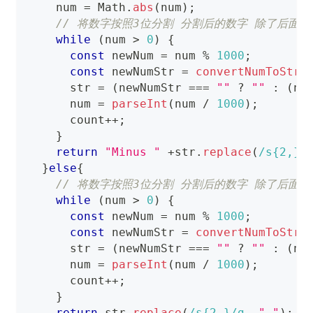
    num 
=
Math
.
abs
(
num
)
;
// 将数字按照3位分割 分割后的数字 除了后面
while
(
num 
>
0
)
{
const
 newNum 
=
 num 
%
1000
;
const
 newNumStr 
=
convertNumToStr
(
      str 
=
(
newNumStr 
===
""
?
""
:
(
ne
      num 
=
parseInt
(
num 
/
1000
)
;
      count
++
;
}
return
"Minus "
+
str
.
replace
(
/
s
{2,}
/
}
else
{
// 将数字按照3位分割 分割后的数字 除了后面
while
(
num 
>
0
)
{
const
 newNum 
=
 num 
%
1000
;
const
 newNumStr 
=
convertNumToStr
(
      str 
=
(
newNumStr 
===
""
?
""
:
(
ne
      num 
=
parseInt
(
num 
/
1000
)
;
      count
++
;
}
return
 str
.
replace
(
/
s
{2,}
/
g
,
" "
)
;