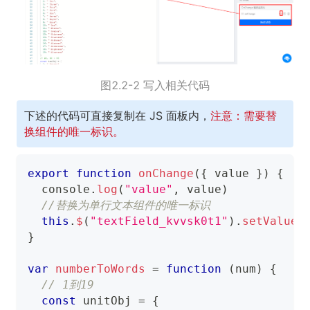
图2.2-2 写入相关代码
下述的代码可直接复制在 JS 面板内，
注意：需要替
换组件的唯一标识。
export
function
onChange
(
{
 value 
}
)
{
console
.
log
(
"value"
,
 value
)
//替换为单行文本组件的唯一标识
this
.
$
(
"textField_kvvsk0t1"
)
.
setValue
(
}
var
numberToWords
=
function
(
num
)
{
// 1到19
const
 unitObj 
=
{