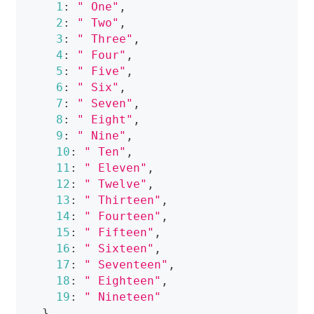
1
:
" One"
,
2
:
" Two"
,
3
:
" Three"
,
4
:
" Four"
,
5
:
" Five"
,
6
:
" Six"
,
7
:
" Seven"
,
8
:
" Eight"
,
9
:
" Nine"
,
10
:
" Ten"
,
11
:
" Eleven"
,
12
:
" Twelve"
,
13
:
" Thirteen"
,
14
:
" Fourteen"
,
15
:
" Fifteen"
,
16
:
" Sixteen"
,
17
:
" Seventeen"
,
18
:
" Eighteen"
,
19
:
" Nineteen"
}