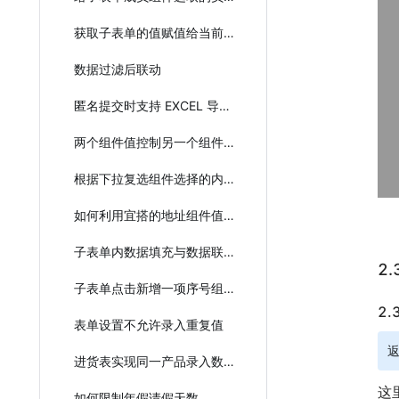
获取子表单的值赋值给当前主表单
数据过滤后联动
匿名提交时支持 EXCEL 导入子表单
两个组件值控制另一个组件的状态
根据下拉复选组件选择的内容填充子表单
如何利用宜搭的地址组件值用于下拉组件
子表单内数据填充与数据联动混合使用
2
子表单点击新增一项序号组件加一
2
表单设置不允许录入重复值
进货表实现同一产品录入数量进行叠加
这
如何限制年假请假天数