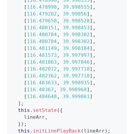
[
116.478998
,
39.998555
]
,
[
116.478998
,
39.998555
]
,
[
116.479282
,
39.99856
]
,
[
116.479658
,
39.998528
]
,
[
116.480151
,
39.998453
]
,
[
116.480784
,
39.998302
]
,
[
116.480784
,
39.998302
]
,
[
116.481149
,
39.998184
]
,
[
116.481573
,
39.997997
]
,
[
116.481863
,
39.997846
]
,
[
116.482072
,
39.997718
]
,
[
116.482362
,
39.997718
]
,
[
116.483633
,
39.998935
]
,
[
116.48367
,
39.998968
]
,
[
116.484648
,
39.999861
]
]
;
this
.
setState
(
{
    lineArr
,
}
)
;
this
.
initLinePlayBack
(
lineArr
)
;