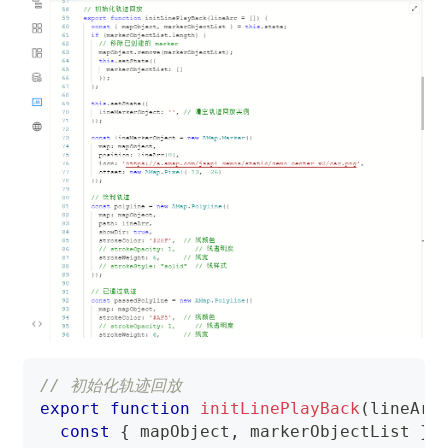
// 初始化轨迹回放
export
function
initLinePlayBack
(
lineArr
const
{
 mapObject
,
 markerObjectList 
}