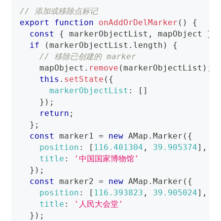
// 添加或移除点标记
export
function
onAddOrDelMarker
(
)
{
const
{
 markerObjectList
,
 mapObject 
}
if
(
markerObjectList
.
length
)
{
// 移除已创建的 marker
    mapObject
.
remove
(
markerObjectList
)
;
this
.
setState
(
{
markerObjectList
:
[
]
}
)
;
return
;
}
;
const
 marker1 
=
new
AMap
.
Marker
(
{
position
:
[
116.401304
,
39.905374
]
,
/
title
:
'中国国家博物馆'
}
)
;
const
 marker2 
=
new
AMap
.
Marker
(
{
position
:
[
116.393823
,
39.905024
]
,
/
title
:
'人民大会堂'
}
)
;