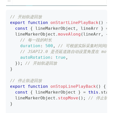
// 开始轨迹回放
export
function
onStartLinePlayBack
(
)
{
const
{
 lineMarkerObject
,
 lineArr 
}
=
  lineMarkerObject
.
moveAlong
(
lineArr
,
{
// 每一段的时长
duration
:
500
,
// 可根据实际采集时间间隔
// JSAPI2.0 是否延道路自动设置角度在 move
autoRotation
:
true
,
}
)
;
// 开始轨迹回放
}
// 停止轨迹回放
export
function
onStopLinePlayBack
(
)
{
const
{
 lineMarkerObject 
}
=
this
.
stat
  lineMarkerObject
.
stopMove
(
)
;
// 停止轨迹
}