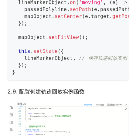
  lineMarkerObject
.
on
(
'moving'
,
(
e
)
=>
{
    passedPolyline
.
setPath
(
e
.
passedPath
)
    mapObject
.
setCenter
(
e
.
target
.
getPosi
}
)
;
  mapObject
.
setFitView
(
)
;
this
.
setState
(
{
    lineMarkerObject
,
// 保存轨迹回放实例
}
)
;
}
2.9.
配置创建轨迹回放实例函数