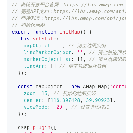
// 高德开放平台官网：https://lbs.amap.com
// 完整API文档：https://lbs.amap.com/api/jav
// 插件列表：https://lbs.amap.com/api/javasc
// 初始化地图
export
function
initMap
(
)
{
this
.
setState
(
{
mapObject
:
''
,
// 清空地图实例
lineMarkerObject
:
''
,
// 清空轨迹回放实
markerObjectList
:
[
]
,
// 清空点标记数组
lineArr
:
[
]
// 清空轨迹回放数组
}
)
;
const
 mapObject 
=
new
AMap
.
Map
(
'contai
zoom
:
15
,
// 初始化地图层级
center
:
[
116.397428
,
39.90923
]
,
viewMode
:
'2D'
,
// 设置地图模式
}
)
;
AMap
.
plugin
(
[