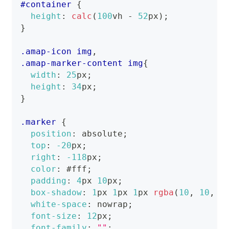
#container
{
height
:
calc
(
100
vh
-
52
px
)
;
}
.amap-icon
 img
,
.amap-marker-content
 img
{
width
:
25
px
;
height
:
34
px
;
}
.marker
{
position
:
 absolute
;
top
:
-20
px
;
right
:
-118
px
;
color
:
#fff
;
padding
:
4
px
10
px
;
box-shadow
:
1
px
1
px
1
px
rgba
(
10
,
10
,
1
white-space
:
 nowrap
;
font-size
:
12
px
;
font-family
:
""
;