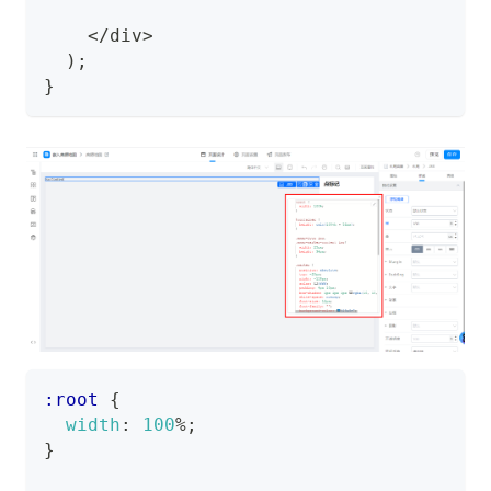
<
/
div
>
)
;
}
:root
{
width
:
100
%
;
}