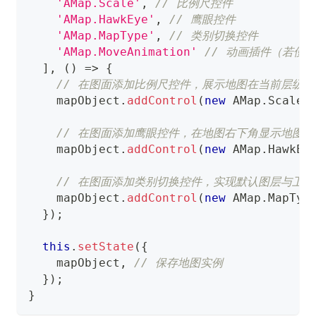
'AMap.Scale'
,
// 比例尺控件
'AMap.HawkEye'
,
// 鹰眼控件
'AMap.MapType'
,
// 类别切换控件
'AMap.MoveAnimation'
// 动画插件（若使
]
,
(
)
=>
{
// 在图面添加比例尺控件，展示地图在当前层级
    mapObject
.
addControl
(
new
AMap
.
Scale
(
// 在图面添加鹰眼控件，在地图右下角显示地图的
    mapObject
.
addControl
(
new
AMap
.
HawkEy
// 在图面添加类别切换控件，实现默认图层与卫
    mapObject
.
addControl
(
new
AMap
.
MapTyp
}
)
;
this
.
setState
(
{
    mapObject
,
// 保存地图实例
}
)
;
}