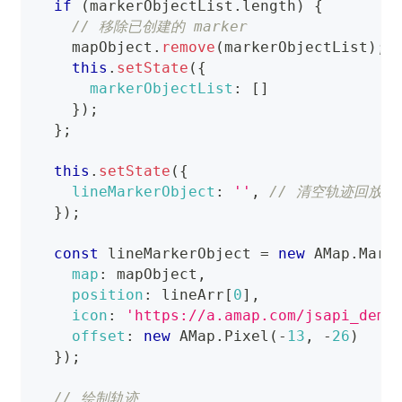
if
(
markerObjectList
.
length
)
{
// 移除已创建的 marker
    mapObject
.
remove
(
markerObjectList
)
;
this
.
setState
(
{
markerObjectList
:
[
]
}
)
;
}
;
this
.
setState
(
{
lineMarkerObject
:
''
,
// 清空轨迹回放实
}
)
;
const
 lineMarkerObject 
=
new
AMap
.
Mark
map
:
 mapObject
,
position
:
 lineArr
[
0
]
,
icon
:
'https://a.amap.com/jsapi_demo
offset
:
new
AMap
.
Pixel
(
-
13
,
-
26
)
}
)
;
// 绘制轨迹