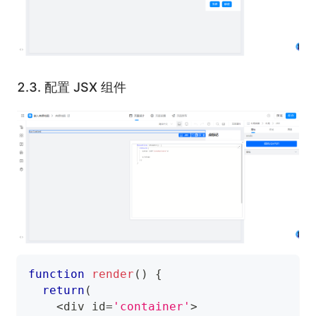
2.3.
配置 JSX 组件
function
render
(
)
{
return
(
<
div id
=
'container'
>