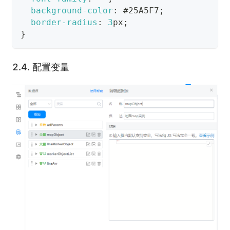
background-color
:
#25A5F7
;
border-radius
:
3
px
;
}
2.4.
配置变量