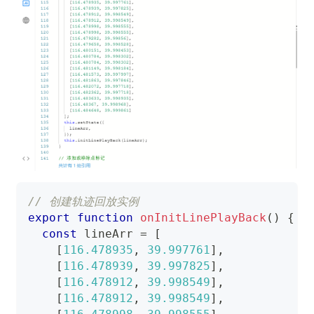
// 创建轨迹回放实例
export
function
onInitLinePlayBack
(
)
{
const
 lineArr 
=
[
[
116.478935
,
39.997761
]
,
[
116.478939
,
39.997825
]
,
[
116.478912
,
39.998549
]
,
[
116.478912
,
39.998549
]
,