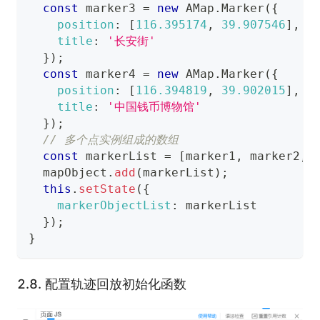
const
 marker3 
=
new
AMap
.
Marker
(
{
position
:
[
116.395174
,
39.907546
]
,
/
title
:
'长安街'
}
)
;
const
 marker4 
=
new
AMap
.
Marker
(
{
position
:
[
116.394819
,
39.902015
]
,
/
title
:
'中国钱币博物馆'
}
)
;
// 多个点实例组成的数组
const
 markerList 
=
[
marker1
,
 marker2
,
 
  mapObject
.
add
(
markerList
)
;
this
.
setState
(
{
markerObjectList
:
 markerList
}
)
;
}
2.8.
配置轨迹回放初始化函数