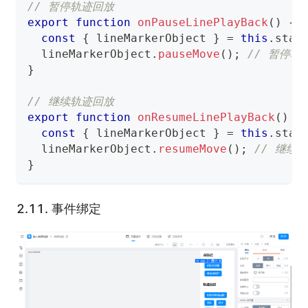
// 暂停轨迹回放
export
function
onPauseLinePlayBack
(
)
{
const
{
 lineMarkerObject 
}
=
this
.
stat
  lineMarkerObject
.
pauseMove
(
)
;
// 暂停轨
}
// 继续轨迹回放
export
function
onResumeLinePlayBack
(
)
{
const
{
 lineMarkerObject 
}
=
this
.
stat
  lineMarkerObject
.
resumeMove
(
)
;
// 继续
}
2.11.
事件绑定