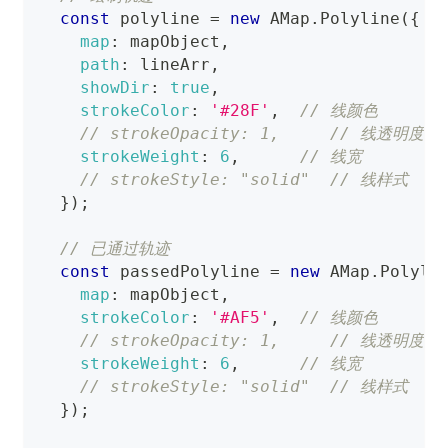
const
 polyline 
=
new
AMap
.
Polyline
(
{
map
:
 mapObject
,
path
:
 lineArr
,
showDir
:
true
,
strokeColor
:
'#28F'
,
// 线颜色
// strokeOpacity: 1,     // 线透明度
strokeWeight
:
6
,
// 线宽
// strokeStyle: "solid"  // 线样式
}
)
;
// 已通过轨迹
const
 passedPolyline 
=
new
AMap
.
Polyli
map
:
 mapObject
,
strokeColor
:
'#AF5'
,
// 线颜色
// strokeOpacity: 1,     // 线透明度
strokeWeight
:
6
,
// 线宽
// strokeStyle: "solid"  // 线样式
}
)
;