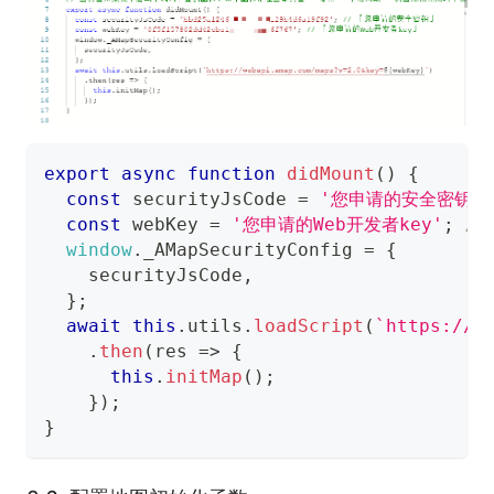
export
async
function
didMount
(
)
{
const
 securityJsCode 
=
'您申请的安全密钥'
;
const
 webKey 
=
'您申请的Web开发者key'
;
//
window
.
_AMapSecurityConfig
=
{
    securityJsCode
,
}
;
await
this
.
utils
.
loadScript
(
`
https://w
.
then
(
res
=>
{
this
.
initMap
(
)
;
}
)
;
}