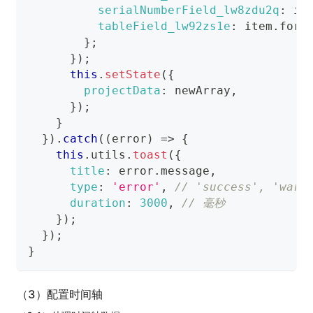
serialNumberField_lw8zdu2q
:
 it
tableField_lw92zs1e
:
 item
.
form
}
;
}
)
;
this
.
setState
(
{
projectData
:
 newArray
,
}
)
;
}
}
)
.
catch
(
(
error
)
=>
{
this
.
utils
.
toast
(
{
title
:
 error
.
message
,
type
:
'error'
,
// 'success', 'warn
duration
:
3000
,
// 毫秒
}
)
;
}
)
;
}
（3）配置时间轴