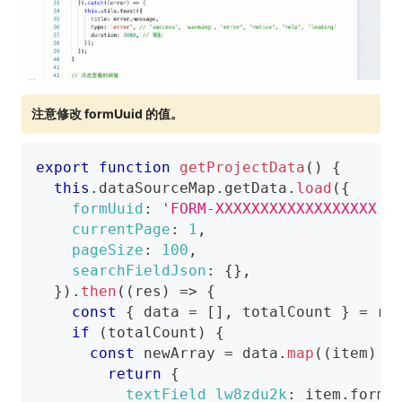
注意修改 formUuid 的值。
export
function
getProjectData
(
)
{
this
.
dataSourceMap
.
getData
.
load
(
{
formUuid
:
'FORM-XXXXXXXXXXXXXXXXXX'
,
currentPage
:
1
,
pageSize
:
100
,
searchFieldJson
:
{
}
,
}
)
.
then
(
(
res
)
=>
{
const
{
 data 
=
[
]
,
 totalCount 
}
=
 re
if
(
totalCount
)
{
const
 newArray 
=
 data
.
map
(
(
item
)
=
return
{
textField_lw8zdu2k
:
 item
.
formD