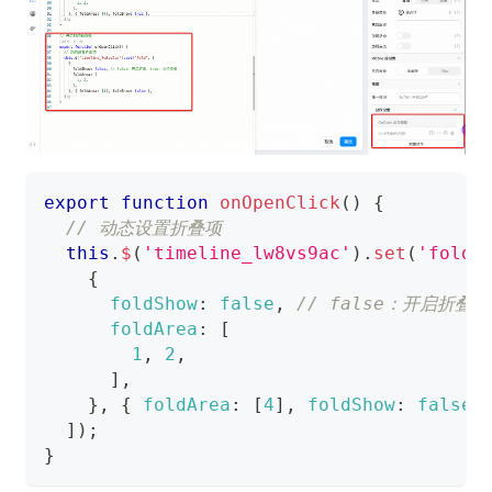
export
function
onOpenClick
(
)
{
// 动态设置折叠项
this
.
$
(
'timeline_lw8vs9ac'
)
.
set
(
'fold'
{
foldShow
:
false
,
// false：开启折叠
foldArea
:
[
1
,
2
,
]
,
}
,
{
foldArea
:
[
4
]
,
foldShow
:
false
]
)
;
}