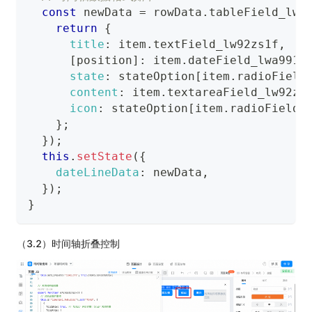
const
 newData 
=
 rowData
.
tableField_lw9
return
{
title
:
 item
.
textField_lw92zs1f
,
[
position
]
:
 item
.
dateField_lwa9918
state
:
 stateOption
[
item
.
radioField
content
:
 item
.
textareaField_lw92zs
icon
:
 stateOption
[
item
.
radioField_
}
;
}
)
;
this
.
setState
(
{
dateLineData
:
 newData
,
}
)
;
}
（3.2）时间轴折叠控制