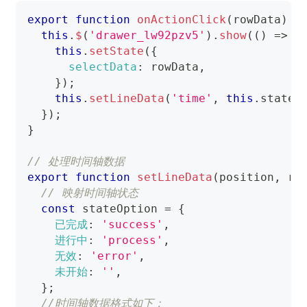
export
function
onActionClick
(
rowData
)
{
this
.
$
(
'drawer_lw92pzv5'
)
.
show
(
(
)
=>
{
this
.
setState
(
{
selectData
:
 rowData
,
}
)
;
this
.
setLineData
(
'time'
,
this
.
state
.
}
)
;
}
// 处理时间轴数据
export
function
setLineData
(
position
,
 ro
// 映射时间轴状态
const
 stateOption 
=
{
已完成
:
'success'
,
进行中
:
'process'
,
无效
:
'error'
,
未开始
:
''
,
}
;
//时间轴数据格式如下：