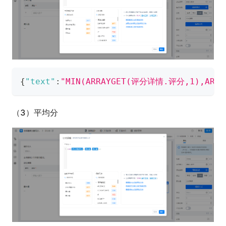
{
"text"
:
"MIN(ARRAYGET(​评分详情.评分​,1),ARR
（3）平均分