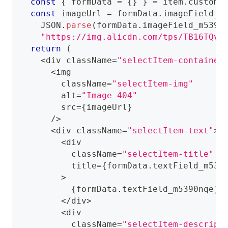
const
{
 formData 
=
{
}
}
=
 item
.
customI
const
 imageUrl 
=
 formData
.
imageField_m
JSON
.
parse
(
formData
.
imageField_m5390
"https://img.alicdn.com/tps/TB16TQvO
return
(
<
div className
=
"selectItem-container
<
img
        className
=
"selectItem-img"
        alt
=
"Image 404"
        src
=
{
imageUrl
}
/
>
<
div className
=
"selectItem-text"
>
<
div
          className
=
"selectItem-title"
          title
=
{
formData
.
textField_m539
>
{
formData
.
textField_m5390nqe
}
<
/
div
>
<
div
          className
=
"selectItem-descript