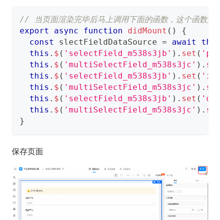
// 当页面渲染完毕后马上调用下面的函数，这个函数是在
export
async
function
didMount
(
)
{
const
 slectFieldDataSource 
=
await
thi
this
.
$
(
'selectField_m538s3jb'
)
.
set
(
'po
this
.
$
(
'multiSelectField_m538s3jc'
)
.
se
this
.
$
(
'selectField_m538s3jb'
)
.
set
(
'it
this
.
$
(
'multiSelectField_m538s3jc'
)
.
se
this
.
$
(
'selectField_m538s3jb'
)
.
set
(
'da
this
.
$
(
'multiSelectField_m538s3jc'
)
.
se
}
保存页面