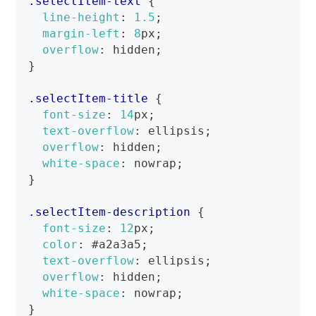
.selectItem-text
{
line-height
:
1.5
;
margin-left
:
8
px
;
overflow
:
 hidden
;
}
.selectItem-title
{
font-size
:
14
px
;
text-overflow
:
 ellipsis
;
overflow
:
 hidden
;
white-space
:
 nowrap
;
}
.selectItem-description
{
font-size
:
12
px
;
color
:
#a2a3a5
;
text-overflow
:
 ellipsis
;
overflow
:
 hidden
;
white-space
:
 nowrap
;
}