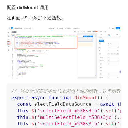
配置 didMount 调用
在页面 JS 中添加下述函数。
// 当页面渲染完毕后马上调用下面的函数，这个函数是在
export
async
function
didMount
(
)
{
const
 slectFieldDataSource 
=
await
thi
this
.
$
(
'selectField_m538s3jb'
)
.
set
(
'po
this
.
$
(
'multiSelectField_m538s3jc'
)
.
se
this
.
$
(
'selectField_m538s3jb'
)
.
set
(
'it