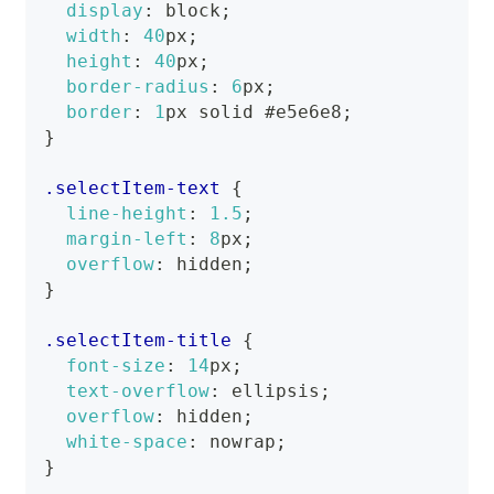
display
:
 block
;
width
:
40
px
;
height
:
40
px
;
border-radius
:
6
px
;
border
:
1
px
 solid 
#e5e6e8
;
}
.selectItem-text
{
line-height
:
1.5
;
margin-left
:
8
px
;
overflow
:
 hidden
;
}
.selectItem-title
{
font-size
:
14
px
;
text-overflow
:
 ellipsis
;
overflow
:
 hidden
;
white-space
:
 nowrap
;
}