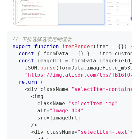
// 下拉选择选项定制渲染
export
function
itemRender
(
item 
=
{
}
)
{
const
{
 formData 
=
{
}
}
=
 item
.
customI
const
 imageUrl 
=
 formData
.
imageField_m
JSON
.
parse
(
formData
.
imageField_m5390
"https://img.alicdn.com/tps/TB16TQvO
return
(
<
div className
=
"selectItem-container
<
img
        className
=
"selectItem-img"
        alt
=
"Image 404"
        src
=
{
imageUrl
}
/
>
<
div className
=
"selectItem-text"
>