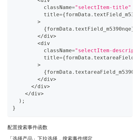
<
div
          className
=
"selectItem-title"
          title
=
{
formData
.
textField_m539
>
{
formData
.
textField_m5390nqe
}
<
/
div
>
<
div
          className
=
"selectItem-descript
          title
=
{
formData
.
textareaField_
>
{
formData
.
textareaField_m5390n
<
/
div
>
<
/
div
>
<
/
div
>
)
;
}
配置搜索事件函数
「选择产品」下拉选择，搜索事件绑定