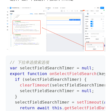
// 下拉单选搜索选项
var
 selectFieldSearchTimer 
=
null
;
export
function
onSelectFieldSearch
(
keyw
if
(
selectFieldSearchTimer
)
{
clearTimeout
(
selectFieldSearchTimer
)
    selectFieldSearchTimer 
=
null
;
}
  selectFieldSearchTimer 
=
setTimeout
(
as
return
await
this
.
getSelectFieldData