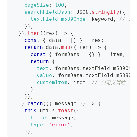
pageSize
:
100
,
searchFieldJson
:
JSON
.
stringify
(
{
textField_m5390nqe
:
 keyword
,
// 选
}
)
,
}
)
.
then
(
(
res
)
=>
{
const
{
 data 
=
[
]
}
=
 res
;
return
 data
.
map
(
(
item
)
=>
{
const
{
 formData 
=
{
}
}
=
 item
;
return
{
text
:
 formData
.
textField_m5390nq
value
:
 formData
.
textField_m5390n
customItem
:
 item
,
// 自定义属性
}
;
}
)
;
}
)
.
catch
(
(
{
 message 
}
)
=>
{
this
.
utils
.
toast
(
{
title
:
 message
,
type
:
'error'
,
}
)
;