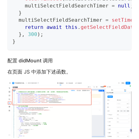
    multiSelectFieldSearchTimer 
=
null
;
}
  multiSelectFieldSearchTimer 
=
setTimeo
return
await
this
.
getSelectFieldData
}
,
300
)
;
}
配置 didMount 调用
在页面 JS 中添加下述函数。