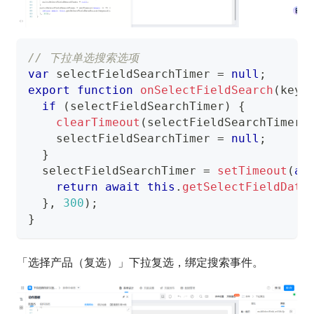
// 下拉单选搜索选项
var
 selectFieldSearchTimer 
=
null
;
export
function
onSelectFieldSearch
(
keyw
if
(
selectFieldSearchTimer
)
{
clearTimeout
(
selectFieldSearchTimer
)
    selectFieldSearchTimer 
=
null
;
}
  selectFieldSearchTimer 
=
setTimeout
(
as
return
await
this
.
getSelectFieldData
}
,
300
)
;
}
「选择产品（复选）」下拉复选，绑定搜索事件。