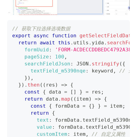
// 获取下拉选择选项数据
export
async
function
getSelectFieldData
return
await
this
.
utils
.
yida
.
searchFor
formUuid
:
'FORM-ACDECCDDBEDC4792A385
pageSize
:
100
,
searchFieldJson
:
JSON
.
stringify
(
{
textField_m5390nqe
:
 keyword
,
// 选
}
)
,
}
)
.
then
(
(
res
)
=>
{
const
{
 data 
=
[
]
}
=
 res
;
return
 data
.
map
(
(
item
)
=>
{
const
{
 formData 
=
{
}
}
=
 item
;
return
{
text
:
 formData
.
textField_m5390nq
value
:
 formData
.
textField_m5390n
customItem
:
 item
,
// 自定义属性