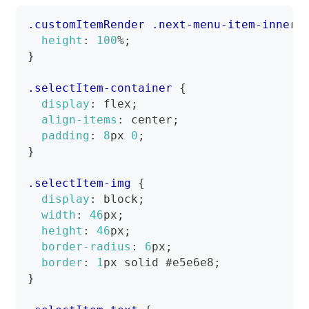
.customItemRender
.next-menu-item-inner
height
:
100
%
;
}
.selectItem-container
{
display
:
 flex
;
align-items
:
 center
;
padding
:
8
px
0
;
}
.selectItem-img
{
display
:
 block
;
width
:
46
px
;
height
:
46
px
;
border-radius
:
6
px
;
border
:
1
px
 solid 
#e5e6e8
;
}