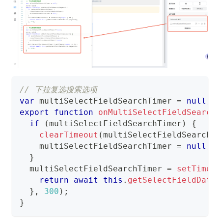
// 下拉复选搜索选项
var
 multiSelectFieldSearchTimer 
=
null
;
export
function
onMultiSelectFieldSearch
if
(
multiSelectFieldSearchTimer
)
{
clearTimeout
(
multiSelectFieldSearchT
    multiSelectFieldSearchTimer 
=
null
;
}
  multiSelectFieldSearchTimer 
=
setTimeo
return
await
this
.
getSelectFieldData
}
,
300
)
;
}