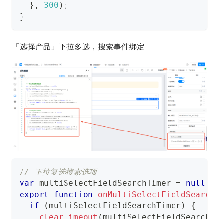
}
,
300
)
;
}
「选择产品」下拉多选，搜索事件绑定
// 下拉复选搜索选项
var
 multiSelectFieldSearchTimer 
=
null
;
export
function
onMultiSelectFieldSearch
if
(
multiSelectFieldSearchTimer
)
{
clearTimeout
(
multiSelectFieldSearchT