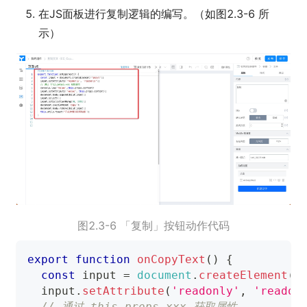
在JS面板进行复制逻辑的编写。（如图2.3-6 所
示）
图2.3-6 「复制」按钮动作代码
export
function
onCopyText
(
)
{
const
 input 
=
document
.
createElement
(
'
  input
.
setAttribute
(
'readonly'
,
'readon
// 通过 this.props.xxx 获取属性