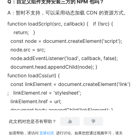
Q：自定义组件支持安装三方的 NPM 包吗？
A：暂时不支持，可以采用动态加载 CDN 的资源方式。
function loadScript(src, callback) { if (!src) {
return; }
const node = document.createElement('script');
node.src = src;
node.addEventListener('load', callback, false);
document.head.appendChild(node); }
function loadCss(url) {
const linkElement = document.createElement('link')
; linkElement.rel = 'stylesheet';
linkElement.href = url;
document.body.appendChild(linkElement); }
(function loadAssets() {
此文档对您是否有帮助？
loadCss('https://dev.g.alicdn.com/yida-
如需帮助，请访问
宜搭社区
进行讨论。如果您想通过视频学习，请关
platform/react-cropper/1.0.0/css/react-