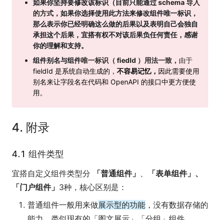
如果你坚持要修改该标识（目前只能通过
schema 导入
的方式
，如果你选择使用此方法来修改组件唯一标识，
那么表示你已经明确这么做的后果以及表明自己会独自
承担这个后果，宜搭有权不对该后果负任何责任，感谢
你的理解和支持。
组件别名与组件
唯一标识（ fiedId ）用法一致，
由于
fieldId 是系统自动生成的，
不容易记忆，
因此需要使用
别名来让字段名在代码和 OpenAPI 的接口中更方便使
用。
4. 附录
4.1 组件类型
宜搭自定义组件类型分
「普通组件」
、
「表单组件」、
「门户组件」
3种，核心区别是：
普通组件一般用来做
展示型的功能
，没有数据存储的
能力。类似现有的「图文展示」「分组」组件。