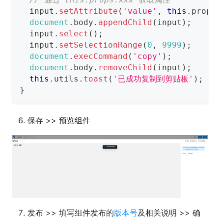
  input
.
setAttribute
(
'value'
,
this
.
props
document
.
body
.
appendChild
(
input
)
;
  input
.
select
(
)
;
  input
.
setSelectionRange
(
0
,
9999
)
;
document
.
execCommand
(
'copy'
)
;
document
.
body
.
removeChild
(
input
)
;
this
.
utils
.
toast
(
'已成功复制到剪贴板'
)
;
}
保存 >> 预览组件
发布 >> 填写组件发布的
版本号
及相关说明 >> 确