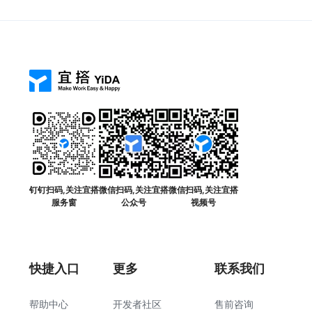
钉钉扫码,关注宜搭
微信扫码,关注宜搭
微信扫码,关注宜搭
服务窗
公众号
视频号
快捷入口
更多
联系我们
帮助中心
开发者社区
售前咨询