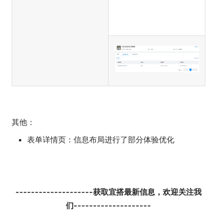
其他：
表单详情页：信息布局进行了部分体验优化
--------------------获取宜搭最新信息，欢迎关注我
们--------------------