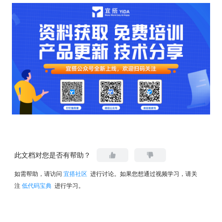
此文档对您是否有帮助？
如需帮助，请访问
宜搭社区
进行讨论。如果您想通过视频学习，请关
注
低代码宝典
进行学习。