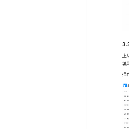
3
上
填
操