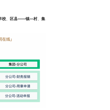
学校
、
区县——镇—村
、
集